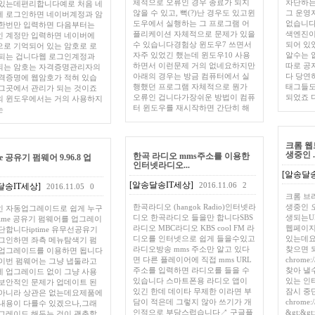
체적으로 오류인 경우 종료가 되지
차단하는
 있는데편리합니다예로 처음 네
않을 수 있고, 뻑(?)난 경우도 있고윈
그 운영
에 로그인하면 네이버계정과 암
도우에서 실행하는 그 프로그램 어
없습니다
 한번만 입력하면 다음부터는
플리케이션 자체적으로 문제가 있을
색엔진이
인 계정만 입력하면 네이버에
수 있습니다경험상 윈도우7 쓰면서
되어 있
로 기억되어 있는 암호로 로
자주 있었긴 했는데 윈도우10 사용
알수는 
 되는 겁니다웹 로그인계정과
하면서 이런문제 거의 없네요하지만
따로 공
되는 암호는 자격증명관리자의
아래의 경우는 방금 컴퓨터에서 실
다 당연히
격증명에 웹암호가 적혀 있습
행했던 프로그램 자체적으로 뭔가
태그들도
그곳에서 관리가 되는 것이죠
오류인 겁니다가장쉬운 방법이 컴퓨
되었죠 
의 윈도우에서는 거의 사용하지
터 윈도우를 재시작하면 간단히 해
는
크롬 웹브
생중인 ..
한곡 라디오 mms주소를 이용한
me 공유기 펌웨어 9.96.8 업
인터넷라디오...
[알송달송
[알송달송IT세상]
2016.11.06
2
달송IT세상]
2016.11.05
0
크롬 브
한곡라디오 (hangok Radio)인터넷라
생중인 오
인 자동업그레이드로 쉽게 누구
디오 한곡라디오 들을만 합니다SBS
생되는U
ptime 공유기 펌웨어를 업그레이
라디오 MBC라디오 KBS cool FM 라
웹페이지
단합니다iptime 유무선공유기
디오를 인터넷으로 쉽게 들을수있고
있는데요
그인하면 좌측 메뉴탐색기 펌
라디오방송 mms 주소만 알고 있다
찾으면 
 업그레이드를 이용하면 됩니다
면 다른 플레이어에 직접 mms URL
chrome
이번 펌웨어는 그냥 냅둘라고
주소를 입력하면 라디오를 들을 수
찾아 낼
 업그레이드 없이 그냥 사용
있습니다 스마트폰용 라디오 앱이
있는 인
보안적인 문제가 업데이트 된
있긴 한데 데이타 무제한 이라면 부
잠시 중
 아니라 상관은 없는데요제품에
담이 적은데 그렇지 않아 쓰기가 개
chrome
내용이 다를수 있겠으나,그래
인적으로 부담스럽습니다↗ 구글플
&gt;&
그레이드 해두는 것이 괜춘할