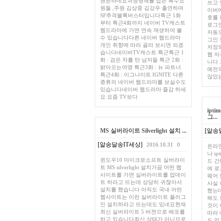
괜춘하네요괴생명체를 잡는 특수요
쓰고
원들 ,주원 김상중 김강우 출연하며
이버
SF추격블록버스터입니다특근 1화
호를
부터 특근4화까지 네이버 TV캐스트
로그
웹드라마에 가면 연속 재생하여 볼
자동으
수 있습니다다른 네이버 웹드라마
그인
개인 취향에 따라 골라 보시면 되겠
저장
습니다네이버TV캐스트 특근특근 1
웹 자
화 : 검은 차를 탄 남자들 특근 2화 :
니다 
밝아오는여명 특근3화 : 뉴 파트너
예전
특근4화 : 이그나이트 IGNITE 다른
않았
종류의 네이버 웹드라마를 보실수도
있습니다네이버 웹드라마 즐감 하세
요 요즘 TV보다
ipti
그...
MS 실버라이트 Silverlight 설치 ...
[알송
[알송달송IT세상]
2016.10.31
0
온라
나 i
윈도우10 마이크로소프트 실버라이
드 간
트 MS silverlight 설치가끔 어떤 웹
에 로
사이트를 가면 실버라이트를 업데이
웨어
트 하라고 뜨는데 상당히 귀찮아서
사실 
설치를 했습니다 아직도 국내 어떤
했는데
웹사이트는 이런 실버라이트 플러그
해도 
인 설치하라고 뜨는데도 있네요현재
것이
최신 실버라이트 5 버젼으로 배포를
따라 
하고 있습니다최신 상태가 아니므로
도 업