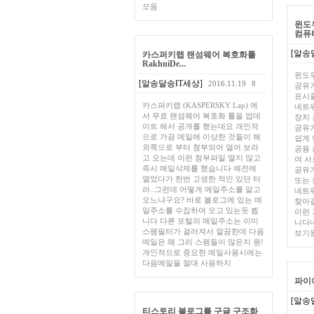
모음
윈도
컴퓨터
[알송
카스퍼키랩 랜섬웨어 복호화툴
RakhniDe...
윈도우
[알송달송IT세상]
2016.11.19
8
공유기
표시
카스퍼키랩 (KASPERSKY Lap) 에
네트워
서 무료 랜섬웨어 복호화 툴을 업데
장치 
이트 해서 공개를 했는데요 개인적
공유
으로 가끔 메일에 이상한 것들이 해
쉽게 
외쪽으로 부터 첨부되어 열어 보라
공용 
고 오는데 이런 첨부파일 열지 않고
여 
즉시 메일삭제를 했습니다 예전에
공유기
열었다가 한번 고생한 적인 있던 터
또는 
라..그런데 어떻게 메일주소를 알고
네트
오느냐구요? 바로 블로그에 있는 메
찾아
일주소를 수집하여 오고 있는듯 뵙
이런 
니다 다른 포털의 메일주소는 이미
니다
스팸필터가 걸러져서 깔끔한데 다음
보기윈
메일은 왜 그리 스팸들이 많은지 원!
개인적으로 중요한 메일사용시에는
다음메일을 절대 사용하지
파이어폭
[알송
티스토리 블로그를 구글 구조화