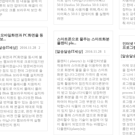
이트 창이 나타납니다파이어폭스
사용하는
안업데이트 된 내용들 중에 이
50.0 [firefox 50 ]firefox 50.0.1파이
긴 한데
류의 보안 업데이트 해결이 이
어폭스 처음 사용자를 위해,즉시 파
장하는 
데요 크롬 브라우져 보안 취
이어폭스 50.0.1 업데이트 를 실행하
능도 갖
꾸
려면
면서 설
춰 라디
sk 모바일화면과 PC화면을 동
...
스마트폰으로 물주는 스마트화분
플랜티 pla...
인터넷 
달송IT세상]
프로그램에
2016.11.28
2
[알송달송IT세상]
2016.11.28
1
[알송달송
 화면과 PC화면을 동시에 볼
플랜티 ( planyty) 는 사물인터넷을
있는 웹브라우져로 크로미엄기반
적용하여 스마트폰을 이용하여 원격
어제 모
 만들어졌습니다 영문버젼이라
으로 화분에 물을 줄수 있는 스마트
을 접속
 점도 있긴 한데 그런대로 쓸
화분 입니다그런데 가격이 좀 비싸
고 나서
다Blisk 브라우져를 설치하면
네요 사물인터넷으로 소규모 농업에
더니 약
로 되어 있고 설정화면이 크
접목 활용하여 점진적으로다른분야
로그램을
 비슷하며 플래시를 지원하지
에 시도(딸기)하고 있는데 관심을 많
이 시작프
 별도로 어도비 플래시 플러
이 받고 있습니다식물이 성장하면
process
 Blisk 웹브라우져에서 설치하
물론 화분을 좀 더 큰 곳으로 분갈이
되고있는
래시 지원도 됩니다또한 Blisk
하여야 하는데 그런 부분은 다소 취
로그램 
글 번역을 할수 있는 옵션이 있
약합니다 식물의 크기에 다소 제약
로세스에
테스트 해 본결과 제대로 작동
이 있지 않나 싶습니다 하여간 인터
프로그램
 안되네요 참고로, 완전 무료로
넷을 통해 스마트폰 앱으로 화분을
때 설치
있는 버젼 인줄 알았는데 완전
관리할수 있는 기술이 농업에 더 많
전전에 
는 아닙니다 웹브라우져 실행
이 활용이 되었으면 하는 바램입니
엔 보안
 제한인지 뭔지
다플랜티(planty)s는
름만 바
안프로