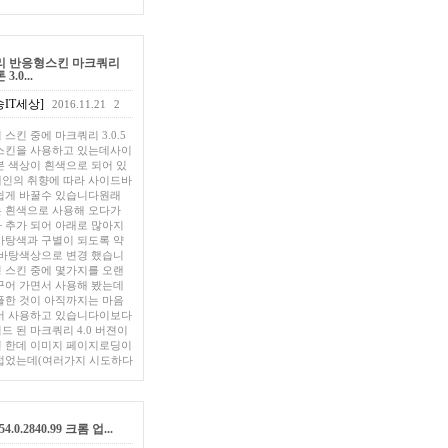
리 반응형스킨 마크쿼리
.0...
IT세상]
2016.11.21
2
스킨 중에 마크쿼리 3.0.5
스킨을 사용하고 있는데사이
본 색상이 흰색으로 되어 있
인의 취향에 따라 사이드바
쉽게 바꿀수 있습니다원래
 흰색으로 사용해 오다가
 추가 되어 아래로 많아지
바탕색과 구별이 되도록 약
 바탕색상으로 변경 했습니
 스킨 중에 몇가지를 오랜
꾸어 가면서 사용해 봤는데
플한 것이 아직까지는 마음
서 사용하고 있습니다이보다
드 된 마크쿼리 4.0 버젼이
 한데 이미지 페이지로딩이
접었는데(여러가지 시도하다
54.0.2840.99 크롬 업...