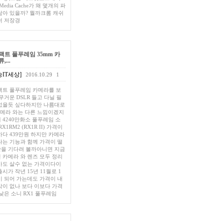
 Media Cache가 왜 몇개의 파
남아 있을까? 뭘까크롬 캐쉬
더 저장경
팩트 풀푸레임 35mm 카
...
IT세상]
2016.10.29
1
팩트 풀푸레임 카메라를 보
무거운 DSLR 들고 다닐 필
없을듯 싶다하지만 나름대로
 카메라 와는 다른 느낌이겠지
 4240만화소 풀푸레임 소
RX1RM2 (RX1R II) 가격이
하다 439만원 하지만 카메라
나는 기능과 함께 가격이 떨
을 기다려 볼까아니면 지금
 카메라 와 렌즈 모두 정리
아도 살수 없는 가격이다이
시가 작년 15년 11월로 1
이 되어 가는데도 가격이 내
각이 없나 보다 이보다 가격
낮은 소니 RX1 풀푸레임