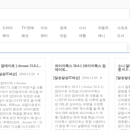
드라마
TV/연예
이슈
경제
시사
자동차
스포츠
육아
패션
뷰티
맛집
여행
애니
도서
업데이트 ] chrome 55.0.2...
파이어폭스 50.0.1 [파이어폭스 업
소니 알
데이트...
춘 ICF-.
달송IT세상]
2016.12.03
4
[알송달송IT세상]
[알송달송
2016.12.01
0
업데이트 ] chrome
파이어폭스 50.0.1 ( firefox 50.0.1)
소니 알람
.2883.75 크롬 55 버젼구글 크롬
업데이트 되었습니다파이어폭스
알람을 
져가 보안업데이트 36건을 비
50.0.1 보안 업데이트 된 내용을 보
동으로 
 자주 업데이트 되었던 내용
니 HTTP 리다이렉트 된 이후에 잘못
신제품은 
이 보입니다V8 엔진 을 비롯
된 URL로 상속되는 부분을 수정했
스피커 
link , PDFium, 파일다운로드
고 서드파티 IME 텍스트를 쓸 때 중
가해서 고
등 상당히 중요한 크리티컬한
국어 IME 때문에 파이어폭스가 먹
알람시계
업데이트 해결을 했네요 특히
통/ 멈춤현상 문제 해결 했습니다파
어날때 
 쪽에 보안 취약점이 꽤 많나
이어폭스 업데이트는 한참 사용하다
괜춘합니
.추측하건데...chrome 55 / 크
가 종료 후 다시 실행하면 자동업데
없이 전
.0.2883.75크롬 55.0.2883.75