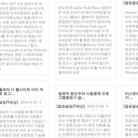
[알송달송
폭스 50.0 으로 업데이트 되
윈도우10 Adobe Flash Player 업데이
요이번 업데이트에서는 비디오
트 버젼 23.0.0.207윈도우부팅을 하
chrome
관련한 것과큰용량의 실행 파
고 나니 플래시 플레이어 업데이트
되다.이
파이어폭스에서 받을 때의 다
팝업창이 떴습니다간단히 업데이트
이트 내
 보호 보안 강화,윈도우7 버젼
시키면 됩니다Adobe flash player
오류해결
 모든버젼에서 WebGL의 가
23.0.0.207 개선사항3D 내용 과 게
크롬 6
이용성)을 향상 시켰고키보드
임 성능향상비디오성능과 호환성 개
고 있습
키를 추가 업데이트 했습니다
선새로운 API 를 통한 최신장치에서
려면 주소창
fox 50.0 의 업데이트 내용1. 윈
향상된 브라우징플래시는 이제 사라
거나 크
맥에서 Widevine ( 참고:
져야 할 시기이긴 한데 아직 웹사이
정보에서
://www.google.co.kr/#q=Widevine
트에서 사용중인데가 있어서어쩔수
메모리 
화 콘텐츠 관련..) WebM EME
없이 최신 플래시 버젼 23.0.0.207
정보유출
용하여 더 많은 웹사이트에서
로 반드시 업데이트 시켜야 합니다
있었네요↗
인 없이 비디오영상 재생 가
우측아래 지금 업데이트를 마우스로
54.0.284
도
클릭하면 단계
FFmpegO
로러 11 웹사이트 미리 자
 로그...
컴퓨터 윈도우10 사용중에 프로
티스토리 
그램종료가 잘...
이 ...
달송IT세상]
2016.11.10
1
[알송달송IT세상]
[알송달송
2016.11.09
0
로러 11 사용할 때 웹사이트
컴퓨터에서 프로그램이나 어플리케
티스토리 
리 암호를 저장하여 사용할수
이션 사용할 때 종료가 되지 않은 경
있습니다
 방법이바로 자동완성 기능입니
우가 종종 있습니다 종료 버튼을 눌
http://
재 윈도우10 버젼 1607 사용중
러도 화면이 닫히지 않고 다시 열리
력을 해
다개인적으로 자주 로그인하는
는 반복적인 오류문제윈도우 OS 자
블로그에
이트들은 암호 자동완성 기능을