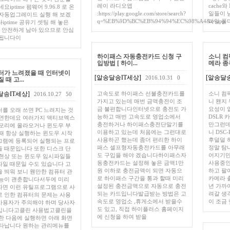
레이 라디오앱
cache와
요iptime 펌웨어 9.96.8 로 온
:https://play.google.com/store/search?
일들이 
자동업그레이드 실행 해 보겠
q=%EB%9D%BC%EB%94%94%EC%98%A4&c=app
파일 폴
iptime 공유기 셋팅 해 놓은
, 안전하게 남아 있으므로 안심
 됩니다이
하이패스 자동충전카드 신청 구
소니 컴
입방법 [ 하이...
메라 종류,
터가 느려졌을 때 인터넷이
[알송달송IT세상]
[알송달송
2016.10.31
0
 때 고...
달송IT세상]
고속도로 하이패스 선불충전카드를
소니 컴
2016.10.27
50
가지고 있는데 매번 금액충전이 조
니 왠지 
금 불편합니다인터넷으로 충전도 가
요성이 
를 오래 쓰면 PC 느려지는 것
능하고 매번 고속도로 영업소에서
DSLR
당연한데요 여러가지 액티브엑스
충전하거나 하이패스충전단말기를
만그런데
모리에 올라오거나 윈도우 부
이용하고 있는데 처음에는 그런대로
니 DSC-
때 항상 실행하는 윈도우 시작
사용하곤 했는데 좀더 편리한 하이
후덜덜 
그램에 등록되어 실행되는 프로
패스 셀프형자동충전카드를 아무래
정말 탐
 때문입니다 또한 디스크 단
도 구입을 해야 겠습니다하이패스자
어지기만
현상 또는 윈도우 임시파일들
동충전카드는 설정해 놓은 금액1만
사용중인
일 때문일 수도 있습니다 고
원 이하로 충전금액이 되면 자동으
하고 팔
 띄워 보니 웬만한 컴퓨터 관
로 하이패스 구간을 통과 할때 미리
카메라 출
기능이 괜춘합니다서두에 미리
설정된 충전금액으로 자동으로 충전
년 가까
자면 이런 유틸프로그램으로 사
되는 카드입니다발급받는 방법은 고
려갈 생
 인한 컴퓨터의 문제는 사용
속도로 영업소 ,휴게소에서 받을수
이 조금 
사용자가 주의해야 하며 당사자
도 있고, 직접 하이플러스 홈페이지
입니다고클린 사용법고클린을
에 신청을 하여 받을
한 다음에 실행하면 아래 화면
나타납니다 원하는 관리메뉴를