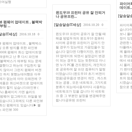
하여실행
파이어폭스
데이트..
윈도우10 프린터 공유 잘 안되거
[알송달송
나 공유프린...
뷰 펌웨어 업데이트 , 블랙박
[알송달송IT세상]
2016.10.20
0
파이어폭스
팅 ...
습니다이
달송IT세상]
윈도우10 프린터 공유가 잘 안될 때
보니 플
2016.10.18
0
해결 방법두개의 윈도우10 컴퓨터
정이 있었
사이에 공유된 프린터가 갑자기 안
관련한 
 펌웨어 업데이트 , 블랙박스
될 경우가 있는데요 가끔있을수 있
다플래시
 오류 방지를 위한 파인뷰
습니다 없다면 다행이지만, 윈도우
께 플래
id 300R 펌웨어 최신 업데이트영
10 업데이트 되면서 설정값이 변경
는 현상을 
재생하고 난 후 다시 파인뷰
이 되는 경우도 있는 듯한데요 아니
에서 새
R 블랙박스가 재부팅 되는 문제
면 누가 PC를 건드렸던지, 개인적으
시 플러그인
결했다고 하는데 구입한지 얼
로 공유하여 잘 쓰던 컴퓨터가 말썽
기 렌더
지 않아서 그런지 펌웨어 버젼
이였습니다 (윈도우10 초기 버젼이
플래시 
인 하지 못했는데어쨌든 아무
였음)공유옵션 변경이 개인 , 게스트
트의 멈춤
제가 없는데 아마 오래전에 구
또는 공용 , 모든 네트워크 , 3가지로
시켰습니
 제품은 최신버젼으로 업데이트
분류가 되는데사용자마다 사용하는
참으로 
줘야 할지 싶습니다파인뷰 (
네트워크가 있을 겁니다 이 네트워
e Vu) 홈페이지 가면 솔리드
크 중 그 부분만 설정을 변경해주면
R 펌웨어 업그레이드 파일을 받
됩니다공유된 프린터
 있습니다그외에도 다른 파인뷰
최신 펌웨어도 있습니다▶ 블
 파인뷰 300