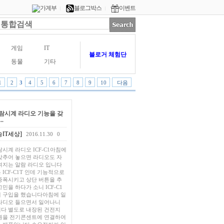
가계부
블로그박스
이벤트
|
|
게임
IT
블로거 체험단
동물
기타
1
2
3
4
5
6
7
8
9
10
다음
람시계 라디오 기능을 갖
..
IT세상]
2016.11.30
0
시계 라디오 ICF-C1아침에
맞추어 놓으면 라디오도 자
켜지는 알람 라디오 입니다
ICF-C1T 인데 기능적으로
증폭시키고 상단 버튼을 추
민을 하다가 소니 ICF-C1
 구입을 했습니다아침에 일
라디오 들으면서 일어나니
다 별도로 내장된 건전지
원을 전기콘센트에 연결하여