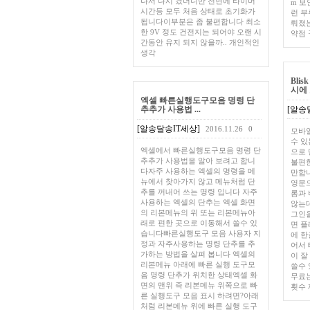
나서 다시 켰더니만 전면에 타이머
m 보
시간등 모두 처음 상태로 초기화가
런 부
됩니다이부분은 좀 불편합니다 최소
뤄졌는
한 9V 정도 건전지는 되어야 오랜 시
약점 
간동안 유지 되지 않을까.. 개인적인
생각
Bli
시에 보
엑셀 빠른실행도구모음 명령 단
추추가 사용법 ...
[알송
[알송달송IT세상]
2016.11.26
0
모바일
수 
엑셀에서 빠른실행도구모음 명령 단
으로
추추가 사용법을 알아 보려고 합니
불편한
다자주 사용하는 엑셀의 명령을 메
만합니
뉴에서 찾아가지 않고 메뉴처럼 단
영문으
추를 꺼내어 쓰는 명령 입니다 자주
롬과
사용하는 엑셀의 단추는 엑셀 화면
않는데
의 리본메뉴의 위 또는 리본메뉴아
그인을
래로 편한 곳으로 이동해서 쓸수 있
면 플
습니다빠른실행도구 모음 사용자 지
에 한
정과 자주사용하는 명령 단추를 추
어서 
가하는 방법을 살펴 봅니다 엑셀의
이 잘
리본메뉴 아래에 빠른 실행 도구모
쓸수 
음 명령 단추가 위치한 상태엑셀 화
무료
면의 맨위 즉 리본메뉴 위쪽으로 빠
횟수
른 실행도구 모음 표시 하려면?아래
처럼 리본메뉴 위에 빠른 실행 도구