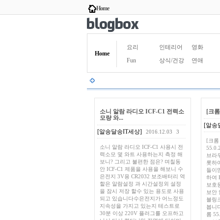
Home
요리
인테리어
영화
Home
Fun
상식/건강
연애
소니 알람 라디오 ICF-C1 전력소
[크롬 
모량 와...
[알송
[알송달송IT세상]
2016.12.03
3
[크롬 
소니 알람 라디오 ICF-C1 사용시 전
55.0
력소모 몇 와트 사용하는지 측정 해
브라우
보니? 그리고 불편한 점은? 며칠동
롯하여
안 ICF-C1 제품을 사용을 해보니 수
들이많
은전지 3V용 CR2032 보조배터리 역
하여 B
할은 알람설정 과 시간설정외 설정
보호
을 잠시 저장 할수 있는 용도로 사용
보안 
되고 있습니다수은전지가 어느정도
블링크
지속성을 가지고 있는지 테스트로
봅니다.
30분 이상 220V 플러그를 오프하고
롬 55