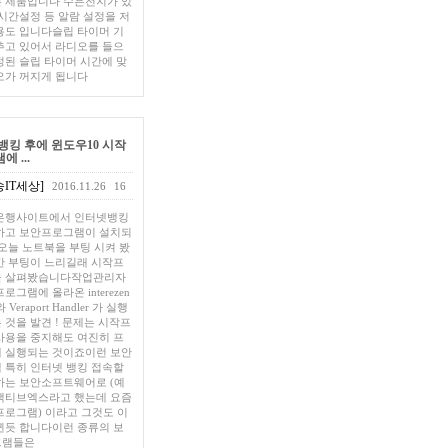
 제품입니다 수은전지가 있
 시간설정 등 알람 설정을 저
용도 입니다슬립 타이머 기
추고 있어서 라디오를 들으
정된 슬립 타이머 시간에 맞
오가 꺼지게 됩니다
뱅킹 후에 윈도우10 시작
 ...
IT세상]
2016.11.26
16
은행사이트에서 인터넷뱅킹
하고 보안프로그램이 설치되
 오늘 노트북을 부팅 시켜 봤
간 부팅이 느리길래 시작프
 살펴봤습니다작업관리자
로그램에 올라온 interezen
 와 Veraport Handler 가 실행
 것을 발견 ! 문제는 시작프
사용을 중지해도 여진히 프
 실행되는 것이죠이런 보안
 특히 인터넷 뱅킹 접속할
하는 보안소프트웨어로 (예
액티브엑스라고 했는데 요즘
프로그램) 이라고 그것도 이
뀐듯 합니다이런 종류의 보
그램들은