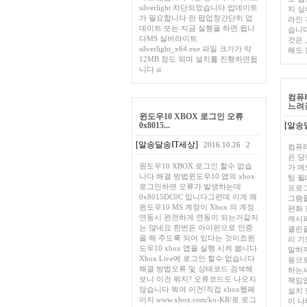
silverlight 차단되었습니다 업데이트
지 싶네
가 필요합니다 란 팝업창간단히 업
라인 
데이트 또는 지금 실행을 하면 됩니
습니다
다MS 실버라이트
것은 
silverlight_x64.exe 파일 크기가 약
해도
12MB 정도 되며 설치를 진행하면됩
니다 si
컴퓨
느려질
윈도우10 XBOX 로그인 오류
0x8015...
[알송
[알송달송IT세상]
2016.10.26
2
컴퓨터
은 
윈도우10 XBOX 로그인 할수 없습
가 메
니다 해결 방법윈도우10 앱의 xbox
팅 될
로그인하면 오류가 발생하는데
프로
0x8015DC0C 입니다그런데 이게 왜
그램들
윈도우10 MS 계정이 Xbox 의 계정
편화 
연동시 완전하게 연동이 되는거같지
캐시파
는 않네요 한번은 아이핀으로 인증
클린을
을 해 주도록 되어 있다는 것이죠윈
리 
도우10 xbox 앱을 실행 시켜 봅니다
말하
Xbox Live에 로그인 할수 없습니다
용으로
해결 방법오류 및 상태코드 검색해
하는
보니 이건 뭐지? 오류코드도 나오지
책임
않습니다 뭐여 이건!직접 xbox웹페
설치 
이지 www.xbox.com/ko-KR/로 로그
이 