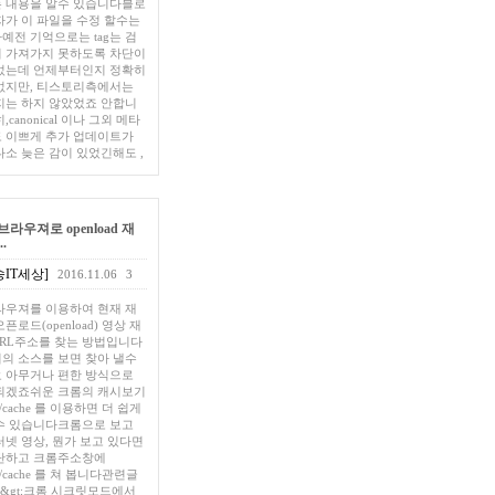
 내용을 알수 있습니다블로
자가 이 파일을 수정 할수는
예전 기억으로는 tag는 검
 가져가지 못하도록 차단이
었는데 언제부터인지 정확히
없지만, 티스토리측에서는
지는 하지 않았었죠 안합니
,canonical 이나 그외 메타
 이쁘게 추가 업데이트가
다소 늦은 감이 있었긴해도 ,
라우져로 openload 재
.
IT세상]
2016.11.06
3
라우져를 이용하여 현재 재
픈로드(openload) 영상 재
RL주소를 찾는 방법입니다
의 소스를 보면 찾아 낼수
 아무거나 편한 방식으로
되겠죠쉬운 크롬의 캐시보기
://cache 를 이용하면 더 쉽게
수 있습니다크롬으로 보고
터넷 영상, 뭔가 보고 있다면
단하고 크롬주소창에
://cache 를 쳐 봅니다관련글
gt;&gt;크롬 시크릿모드에서