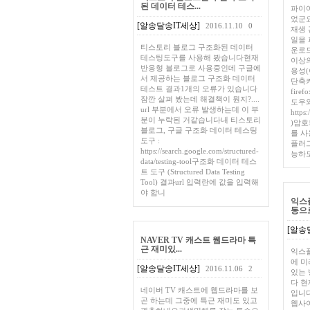
된 데이터 테스...
파이어
었군
[알송달송IT세상]
2016.11.10
0
재생 
일을 
티스토리 블로그 구조화된 데이터
운로드
테스팅도구를 사용해 봤습니다현재
이상의
반응형 블로그로 사용중인데 구글에
용성(
서 제공하는 블로그 구조화 데이터
단축
테스트 결과1개의 오류가 있습니다
fire
잠깐 살펴 봤는데 해결책이 뭔지?....
도우와 
url 부분에서 오류 발생하는데 이 부
https
분이 누락된 거같습니다내 티스토리
)암호
블로그, 구글 구조화 데이터 테스팅
를 사
도구 :
플러그
https://search.google.com/structured-
능하
data/testing-tool구조화 데이터 테스
트 도구 (Structured Data Testing
Tool) 결과url 입력란에 값을 입력해
야 합니
익스플
동으로
[알송
NAVER TV 캐스트 웹드라마 특
근 재미있...
익스플
에 미
[알송달송IT세상]
2016.11.06
2
있는
다 현
네이버 TV 캐스트에 웹드라마를 보
입니
곤 하는데 그중에 특근 재미도 있고
웹사