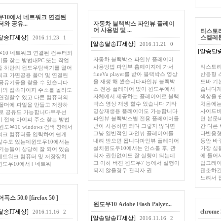
우10에서 네트워크 연결된
와 공유...
자동차 블랙박스 파인뷰 플레이
어 사용법 및 ...
티스토
달송IT세상]
스켈레톤 3
2016.11.23
1
[알송달송IT세상]
2016.11.21
0
[알송달송
10 네트워크 연결된 컴퓨터와
자동차 블랙박스 파인뷰 플레이어
를 찾는 방법내PC 또는 작업
사용방법 파인뷰 홈페이지에 가서
티스토리 
줄 하단의 윈도우탐색기를 열어
fineVu player를 받아 블랙박스 영상
반응형 
크 가면공용 폴더 및 연결된
을 재생 해 봤습니다파인뷰 블랙박
드바 기
공유기등을 찾을 수 있습니다
스 전용 플레이어 없이 윈도우에서
습니다개
기의 접속아이피 주소를 몰라도
자체에서 제공하는 플레이어로 블랙
색상을 
연결할수 있고 다른 컴퓨터의
박스 영상 재생 할수 있습니다 기타
처음에는
폴더에 파일을 만들고 저장하
영상재생용 플레이어도 가능합니다
사이드바
서로 공유도 가능합니다유무선
파인뷰 블랙박스별 전용 플레이어를
면 본문
 접속 아이피 주소 찾는 방법
받아 사용하면 되며 그렇지 않다면
간 다른
윈도우10 windows 검색 창에서
그냥 일반적인 파인뷰 플레이어를
다반응형
워크 컴퓨터를 입력하여 쉽게
내려 받으면 됩니다파인뷰 플레이어
동안 바
갈수도 있는데윈도우10에서는
설치윈도우10에서는 인스톨 후, 관
가장 심
기능들이 상당히 잘 되어 있습
리자 권한없이도 잘 실행이 되는데
에 들어
네트워크 컴퓨터 및 저장장치
그 이하 버젼 윈도우7 등에서 실행이
업그레이
도우10에서 [ 네트워
되지 않을경우 관리자 권
괜춘하긴
느려서 
스 50.0 [firefox 50 ]
윈도우10 Adobe Flash Palyer...
달송IT세상]
chrome 
2016.11.16
2
[알송달송IT세상]
2016.11.16
2