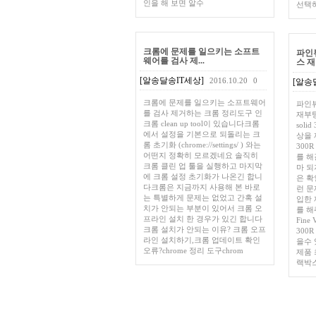
인을 해 보면 알수
선택
크롬에 문제를 일으키는 소프트
파인
웨어를 검사 제...
스 재부
[알송달송IT세상]
2016.10.20
0
[알송
크롬에 문제를 일으키는 소프트웨어
파인뷰
를 검사 제거하는 크롬 정리도구 인
재부팅
크롬 clean up tool이 있습니다크롬
sol
에서 설정을 기본으로 되돌리는 크
상을 
롬 초기화 (chrome://settings/ ) 와는
300
어떤지 정확히 모르겠네요 솔직히
를 해
크롬 클린 업 툴을 실행하고 마지막
마 되
에 크롬 설정 초기화가 나온긴 합니
은 확
다크롬은 지금까지 사용해 본 바로
런 문
는 특별하게 문제는 없었고 간혹 설
입한
치가 안되는 부분이 있어서 크롬 오
를 해
프라인 설치 한 경우가 있긴 합니다
Fin
크롬 설치가 안되는 이유? 크롬 오프
300
라인 설치하기,크롬 업데이트 확인
을수
오류?chrome 정리 도구chrom
제품 
랙박스