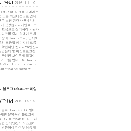
IT세상]
2016.11.11
0
 54.0.2840.99 크롬 업데이트
번 크롬 최신버젼으로 업데
용은 보안 관련 내용 4건의
이 있었습니다개인적으로
4비트용으로 설치하여 사용하
니다크롬 즉시 업데이트 하
에 chrome://help 입력하
롬의 도움말 페이지의 크롬
 확인하면 됩니다V8엔진의
보안문제 및 확장프로그램
 관련한 보안문제 해결이
 크롬 업데이트 chrome
0.99 m Heap corruption in
ut of bounds memory
블로그 robots.txt 파일
IT세상]
2016.11.07
0
블로그 robots.txt 파일이
개인 운영중인 블로그에
블로그이름/robots.txt 라고 입
보면 검색엔진이 티스토리
 방문하여 검색봇 허용 및