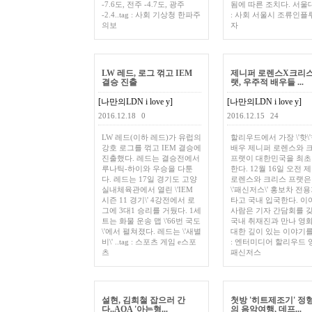
-7.6도, 전주 -4.7도, 광주
됨에 따른 조치다. 서울대.
-2.4..tag : 사회 기상청 한파주
: 사회 서울시 조류인플
의보
자
LW 레드, 로그 꺾고 IEM
제니퍼 로렌스X크리스
결승 진출
랫, 우주적 배우들 ...
[나만의LDN i love y]
[나만의LDN i love y]
2016.12.18
0
2016.12.15
24
LW 레드(이하 레드)가 유럽의
할리우드에서 가장 \'핫\'
강호 로그를 꺾고 IEM 결승에
배우 제니퍼 로렌스와 
진출했다. 레드는 결승전에서
프랫이 대한민국을 최초
루나틱-하이와 우승을 다툰
한다. 12월 16일 오전 
다. 레드는 17일 경기도 고양
로렌스와 크리스 프랫은
실내체육관에서 열린 \'IEM
\'패신저스\' 홍보차 전
시즌 11 경기\' 4강전에서 로
타고 국내 입국한다. 이
그에 3대1 승리를 거뒀다. 1세
사람은 기자 간담회를 
트는 화물 운송 맵 \'66번 국도
국내 취재진과 만나 영
\'에서 펼쳐졌다. 레드는 \'새별
대한 깊이 있는 이야기를 .
비\' ..tag : 스포츠 게임 e스포
: 엔터미디어 할리우드 
츠
패신저스
설현, 김희철 잡으러 간
첫방 '히트제조기' 정
다..AOA '아는형...
의 음악여행, 데프...