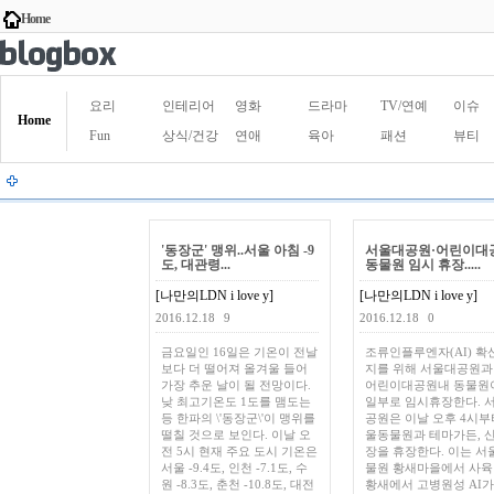
Home
요리
인테리어
영화
드라마
TV/연예
이슈
Home
Fun
상식/건강
연애
육아
패션
뷰티
'동장군' 맹위..서울 아침 -9
서울대공원·어린이대
도, 대관령...
동물원 임시 휴장.....
[나만의LDN i love y]
[나만의LDN i love y]
2016.12.18
9
2016.12.18
0
금요일인 16일은 기온이 전날
조류인플루엔자(AI) 확
보다 더 떨어져 올겨울 들어
지를 위해 서울대공원과
가장 추운 날이 될 전망이다.
어린이대공원내 동물원이
낮 최고기온도 1도를 맴도는
일부로 임시휴장한다. 
등 한파의 \'동장군\'이 맹위를
공원은 이날 오후 4시부
떨칠 것으로 보인다. 이날 오
울동물원과 테마가든, 
전 5시 현재 주요 도시 기온은
장을 휴장한다. 이는 서
서울 -9.4도, 인천 -7.1도, 수
물원 황새마을에서 사육
원 -8.3도, 춘천 -10.8도, 대전
황새에서 고병원성 AI가