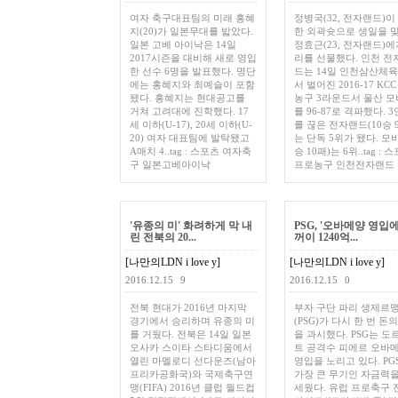
여자 축구대표팀의 미래 홍혜
정병국(32, 전자랜드)이
지(20)가 일본무대를 밟았다.
한 외곽슛으로 생일을 
일본 고베 아이낙은 14일
정효근(23, 전자랜드)에
2017시즌을 대비해 새로 영입
리를 선물했다. 인천 전
한 선수 6명을 발표했다. 명단
드는 14일 인천삼산체
에는 홍혜지와 최예슬이 포함
서 벌어진 2016-17 KC
됐다. 홍혜지는 현대공고를
농구 3라운드서 울산 
거쳐 고려대에 진학했다. 17
를 96-87로 격파했다. 
세 이하(U-17), 20세 이하(U-
를 끊은 전자랜드(10승 
20) 여자 대표팀에 발탁됐고
는 단독 5위가 됐다. 모
A매치 4..tag : 스포츠 여자축
승 10패)는 6위..tag : 
구 일본고베아이낙
프로농구 인천전자랜드
'유종의 미' 화려하게 막 내
PSG, '오바메양 영입
린 전북의 20...
꺼이 1240억...
[나만의LDN i love y]
[나만의LDN i love y]
2016.12.15
9
2016.12.15
0
전북 현대가 2016년 마지막
부자 구단 파리 생제르
경기에서 승리하며 유종의 미
(PSG)가 다시 한 번 돈
를 거뒀다. 전북은 14일 일본
을 과시했다. PSG는 도
오사카 스이타 스타디움에서
트 공격수 피에르 오바
열린 마멜로디 선다운즈(남아
영입을 노리고 있다. PG
프리카공화국)와 국제축구연
가장 큰 무기인 자금력을
맹(FIFA) 2016년 클럽 월드컵
세웠다. 유럽 프로축구 