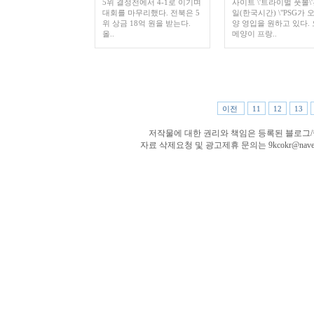
5위 결정전에서 4-1로 이기며
사이트 \'트라이벌 풋볼\'
대회를 마무리했다. 전북은 5
일(한국시간) \"PSG가 
위 상금 18억 원을 받는다.
양 영입을 원하고 있다.
올..
메양이 프랑..
이전
11
12
13
저작물에 대한 권리와 책임은 등록된 블로그
자료 삭제요청 및 광고제휴 문의는 9kcokr@nav