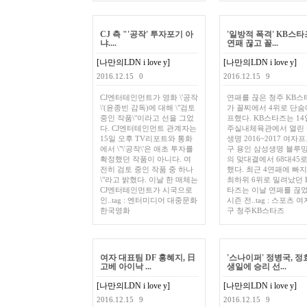
CJ 측 "'공작' 투자포기 아
'일방적 폭격' KB스타즈
냐....
연패 끊고 꼴...
[나만의LDN i love y]
[나만의LDN i love y]
2016.12.15
0
2016.12.15
9
CJ엔터테인먼트가 영화 \'공작
연패를 끊은 청주 KB스
\'(윤종빈 감독)에 대해 \"검토
가 꼴찌에서 4위로 단숨
중인 작품\"이라고 선을 그었
프했다. KB스타즈는 14
다. CJ엔터테인먼트 관계자는
주실내체육관에서 열린
15일 오후 TV리포트와 통화
생명 2016~2017 여자
에서 \"\'공작\'은 애초 투자를
구 용인 삼성생명 블루
확정했던 작품이 아니다. 여
의 맞대결에서 68대45
전히 검토 중인 작품 중 하나
했다. 최근 4연패에 빠
\"라고 밝혔다. 이날 한 매체는
최하위 6위로 밀려났던 
CJ엔터테인먼트가 시국으로
타즈는 이날 연패를 끊었
인..tag : 엔터미디어 대중문화
시즌 전..tag : 스포츠 
한국영화
구 청주KB스타즈
여자 대표팀 DF 홍혜지, 日
'스나이퍼' 정병국, 정
고베 아이낙 ...
생일에 승리 선...
[나만의LDN i love y]
[나만의LDN i love y]
2016.12.15
9
2016.12.15
9