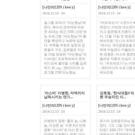
[나만의LDN i love y]
[나만의LDN i love y]
2016.12.15
24
2016.12.15
24
걸그룹 AOA가 \'아는형님\'에
\'히트제조기\' 시즌3가
뜬다. 복수의 관계자에 따르
벗었다. 이번엔 데프콘이
면 AOA는 최근 JTBC 간판 예
지고 용준형과 차훈이 
능 프로그램 \'아는형님\'의 출
다. 12월 15일 첫 방송된
연을 확정하고 녹화에 임한
에브리원 \'도니의 히트
다. 주목할 부분은 설현과 김
\'에서는 국민응원송을 
희철의 구도. 김희철은 지난
위해 아일랜드 더블린으
달 19일 방송된 \'아는형님\'의
한 정형돈, 비스트 용준형
\'나비잠\' 프로젝트에서 뮤직
플라잉 차훈의 모습이 
비디오에 출연할 스타를 섭외
다. \'히트제조기\'는 이번.
하기 위..tag : 엔터미디어 프
: 엔터미디어 프로그램 
로그램 JTBC아는형님
에브리원
'마스터' 이병헌, 악역까지
강호동, '한식대첩4'의
납득시키는 연기...
른 우승자인 이...
[나만의LDN i love y]
[나만의LDN i love y]
2016.12.15
24
2016.12.15
24
이병헌이 영화 ‘좋은 놈, 나쁜
위기의 강호동이라는 말
놈, 이상한 놈’ 이후 8년 만에
었다. 그도 그럴 것이 SBS
영화 ‘마스터’로 다시 한 번
타킹\', KBS 2TV \'우리
악역에 도전했다. 영화 ‘마스
예체능\'이 종영하면서 