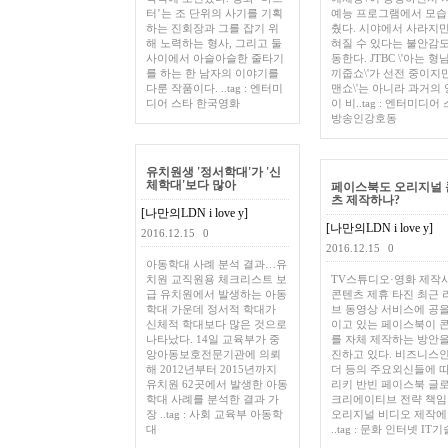
터’는 조 단위의 사기를 기획
예능 프로그램에서 모습
하는 진회장과 그를 잡기 위
췄다. 시야에서 사라지만
해 노력하는 형사, 그리고 둘
혀질 수 있다는 불안감도
사이에서 아슬아슬한 줄타기
동한다. JTBC \'아는 형님\
를 하는 한 남자의 이야기를
끼줍쇼\'가 선전 중이지만,
다룬 작품이다. ..tag : 엔터미
맨쇼\'는 아니라 과거의
디어 스타 한국영화
이 비..tag : 엔터미디어
방송인강호동
유치원생 '정서학대'가 '신
체학대'보다 많아
페이스북도 오리지널 
츠 제작하나?
[나만의LDN i love y]
[나만의LDN i love y]
2016.12.15
0
2016.12.15
0
아동학대 사례 분석 결과…유
치원 교직원용 체크리스트 보
TV스튜디오·영화 제작
급 유치원에서 발생하는 아동
콘텐츠 제휴 타진 최근 
학대 가운데 정서적 학대가
브 동영상 서비스에 공을
신체적 학대보다 많은 것으로
이고 있는 페이스북이 
나타났다. 14일 교육부가 중
를 자체 제작하는 방안을
앙아동보호전문기관에 의뢰
진하고 있다. 비즈니스
해 2012년부터 2015년까지
더 등의 주요외신들에 
유치원 62곳에서 발생한 아동
리키 반빈 페이스북 글
학대 사례를 분석한 결과 가
크리에이티브 전략 책
장 ..tag : 사회 교육부 아동학
오리지널 비디오 제작에
대
..tag : 문화 인터넷 IT기